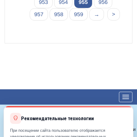
953
954
955
956
957
958
959
→
>
Toggl
navig
Рекомендательные технологии
© 2012—2026 ЕДС-Королёв
Политика конфиденциальности
При посещении сайта пользователю отображается
Политика cookie
уведомление об использовании рекомендательных