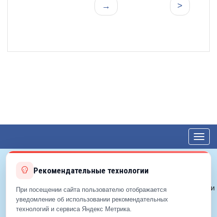
→
>
Toggl
navig
Рекомендательные технологии
© 2012—2026 ЕДС-Королёв
Политика конфиденциальности
При посещении сайта пользователю отображается
Политика cookie
уведомление об использовании рекомендательных
технологий и сервиса Яндекс Метрика.
Согласие на обработку ПДн