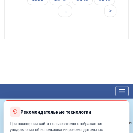
→
>
Toggl
navig
Рекомендательные технологии
© 2012—2026 ЕДС-Королёв
Политика конфиденциальности
При посещении сайта пользователю отображается
Политика cookie
уведомление об использовании рекомендательных