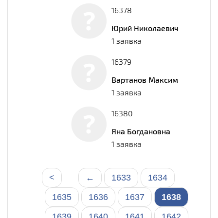
16378
Юрий Николаевич
1 заявка
16379
Вартанов Максим
1 заявка
16380
Яна Богдановна
1 заявка
<
←
1633
1634
1635
1636
1637
1638
1639
1640
1641
1642