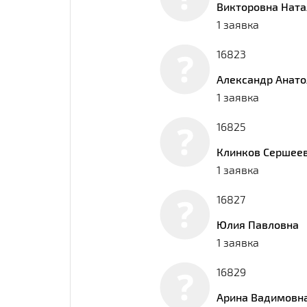
Викторовна Ната
1 заявка
16823
Александр Анато
1 заявка
16825
Клинков Сершее
1 заявка
16827
Юлия Павловна
1 заявка
16829
Арина Вадимовн