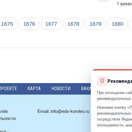
1 заяв
1675
1676
1677
1678
1679
1680
Рекоменда
ПРОЕКТЕ
КАРТА
НОВОСТИ
ВАКАНСИИ
ПРЕДЛО
При посещении сай
рекомендательных 
Нажимая кнопку «П
олёв
Email:
info@eds-korolev.ru
+7 (499)
92
рекомендательных 
льности
+7 (495)
51
посредством Яндек
посещаемости, ана