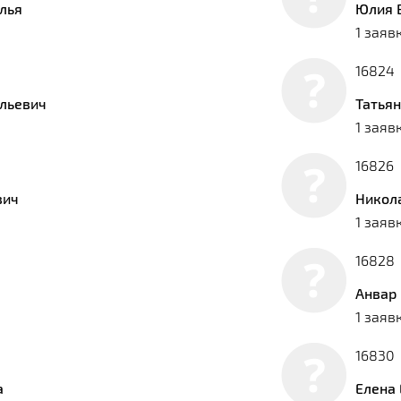
лья
Юлия 
1 заяв
16824
льевич
Татья
1 заяв
16826
вич
Никол
1 заяв
16828
Анвар
1 заяв
16830
а
Елена 