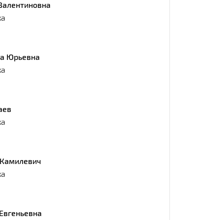
Валентиновна
ка
на Юрьевна
ка
аев
ка
 Камилевич
ка
Евгеньевна