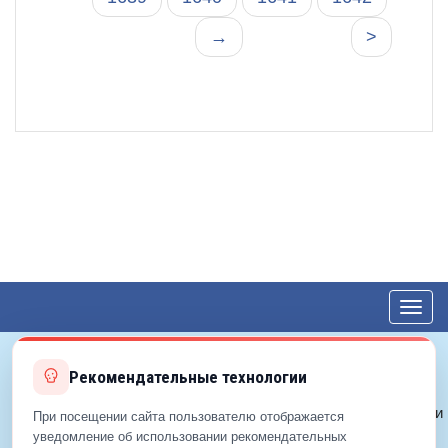
→
>
Toggl
navig
Рекомендательные технологии
© 2012—2026 ЕДС-Королёв
Политика конфиденциальности
При посещении сайта пользователю отображается
Политика cookie
уведомление об использовании рекомендательных