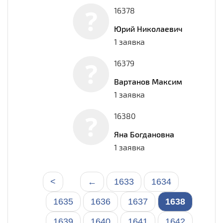
16378
Юрий Николаевич
1 заявка
16379
Вартанов Максим
1 заявка
16380
Яна Богдановна
1 заявка
<
←
1633
1634
1635
1636
1637
1638
1639
1640
1641
1642