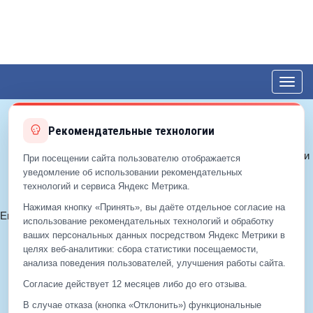
Toggl
navig
Рекомендательные технологии
© 2012—2026 ЕДС-Королёв
Политика конфиденциальности
При посещении сайта пользователю отображается
Политика cookie
уведомление об использовании рекомендательных
технологий и сервиса Яндекс Метрика.
Согласие на обработку ПДн
Нажимая кнопку «Принять», вы даёте отдельное согласие на
Email:
info@eds-korolev.ru
использование рекомендательных технологий и обработку
+7 (499)
929-99-99
ваших персональных данных посредством Яндекс Метрики в
+7 (495)
512-00-11
целях веб‑аналитики: сбора статистики посещаемости,
анализа поведения пользователей, улучшения работы сайта.
Согласие действует 12 месяцев либо до его отзыва.
+7 (499)
929-99-99
В случае отказа (кнопка «Отклонить») функциональные
+7 (495)
512-00-11