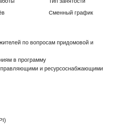
аботы
Тип занятости
ёв
Сменный график
жителей по вопросам придомовой и
ниям в программу
к управляющими и ресурсоснабжающими
PI)