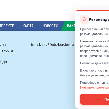
Рекоменда
ПРОЕКТЕ
КАРТА
НОВОСТИ
ВАКАНСИИ
ПРЕДЛО
При посещении сай
рекомендательных 
Нажимая кнопку «П
олёв
Email:
info@eds-korolev.ru
+7 (499)
92
рекомендательных 
льности
+7 (495)
51
посредством Яндек
посещаемости, ана
 ПДн
Согласие действует
В случае отказа (
быть ограничены, 
Подробнее о поряд
Политике применен
Пр