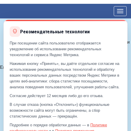
Toggl
navig
Рекомендательные технологии
© 2012—2026 ЕДС-Королёв
Политика конфиденциальности
При посещении сайта пользователю отображается
Политика cookie
уведомление об использовании рекомендательных
технологий и сервиса Яндекс Метрика.
Согласие на обработку ПДн
Нажимая кнопку «Принять», вы даёте отдельное согласие на
Email:
info@eds-korolev.ru
использование рекомендательных технологий и обработку
+7 (499)
929-99-99
ваших персональных данных посредством Яндекс Метрики в
+7 (495)
512-00-11
целях веб‑аналитики: сбора статистики посещаемости,
анализа поведения пользователей, улучшения работы сайта.
Согласие действует 12 месяцев либо до его отзыва.
+7 (499)
929-99-99
В случае отказа (кнопка «Отклонить») функциональные
+7 (495)
512-00-11
возможности сайта могут быть ограничены, а сбор
статистических данных — прекращён.
Email:
info@eds-korolev.ru
Подробнее о порядке обработки данных — в
Политике
конфиденциальности
и в
Политике применения