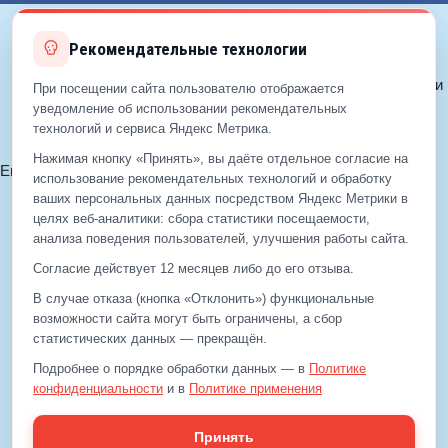
navig
Рекомендательные технологии
© 2012—2026 ЕДС-Королёв
Политика конфиденциальности
При посещении сайта пользователю отображается
Политика cookie
уведомление об использовании рекомендательных
технологий и сервиса Яндекс Метрика.
Согласие на обработку ПДн
Нажимая кнопку «Принять», вы даёте отдельное согласие на
Email:
info@eds-korolev.ru
использование рекомендательных технологий и обработку
+7 (499)
929-99-99
ваших персональных данных посредством Яндекс Метрики в
+7 (495)
512-00-11
целях веб‑аналитики: сбора статистики посещаемости,
анализа поведения пользователей, улучшения работы сайта.
Согласие действует 12 месяцев либо до его отзыва.
+7 (499)
929-99-99
В случае отказа (кнопка «Отклонить») функциональные
+7 (495)
512-00-11
возможности сайта могут быть ограничены, а сбор
статистических данных — прекращён.
Email:
info@eds-korolev.ru
Подробнее о порядке обработки данных — в
Политике
конфиденциальности
и в
Политике применения
рекомендательных технологий
.
Принять