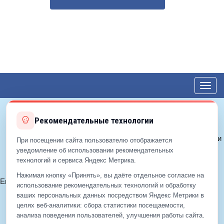
Toggl
navig
Рекомендательные технологии
© 2012—2026 ЕДС-Королёв
Политика конфиденциальности
При посещении сайта пользователю отображается
Политика cookie
уведомление об использовании рекомендательных
технологий и сервиса Яндекс Метрика.
Согласие на обработку ПДн
Нажимая кнопку «Принять», вы даёте отдельное согласие на
Email:
info@eds-korolev.ru
использование рекомендательных технологий и обработку
+7 (499)
929-99-99
ваших персональных данных посредством Яндекс Метрики в
+7 (495)
512-00-11
целях веб‑аналитики: сбора статистики посещаемости,
анализа поведения пользователей, улучшения работы сайта.