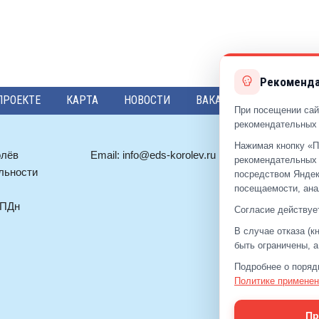
Рекоменда
ПРОЕКТЕ
КАРТА
НОВОСТИ
ВАКАНСИИ
ПРЕДЛО
При посещении сай
рекомендательных 
Нажимая кнопку «П
олёв
Email:
info@eds-korolev.ru
+7 (499)
92
рекомендательных 
льности
+7 (495)
51
посредством Яндек
посещаемости, ана
 ПДн
Согласие действует
В случае отказа (
быть ограничены, 
Подробнее о поряд
Политике применен
Пр