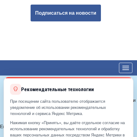
Подписаться на новости
Toggl
navig
Рекомендательные технологии
© 2012—2026 ЕДС-Королёв
Политика конфиденциальности
При посещении сайта пользователю отображается
Политика cookie
уведомление об использовании рекомендательных
технологий и сервиса Яндекс Метрика.
Согласие на обработку ПДн
Нажимая кнопку «Принять», вы даёте отдельное согласие на
Email:
info@eds-korolev.ru
использование рекомендательных технологий и обработку
+7 (499)
929-99-99
ваших персональных данных посредством Яндекс Метрики в
+7 (495)
512-00-11