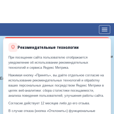
Toggl
navig
Рекомендательные технологии
© 2012—2026 ЕДС-Королёв
Политика конфиденциальности
При посещении сайта пользователю отображается
Политика cookie
уведомление об использовании рекомендательных
технологий и сервиса Яндекс Метрика.
Согласие на обработку ПДн
Нажимая кнопку «Принять», вы даёте отдельное согласие на
Email:
info@eds-korolev.ru
использование рекомендательных технологий и обработку
+7 (499)
929-99-99
ваших персональных данных посредством Яндекс Метрики в
+7 (495)
512-00-11
целях веб‑аналитики: сбора статистики посещаемости,
анализа поведения пользователей, улучшения работы сайта.
Согласие действует 12 месяцев либо до его отзыва.
+7 (499)
929-99-99
В случае отказа (кнопка «Отклонить») функциональные
+7 (495)
512-00-11