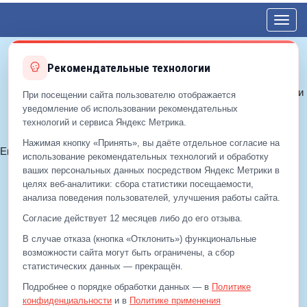
Toggl
navig
Рекомендательные технологии
© 2012—2026 ЕДС-Королёв
Политика конфиденциальности
При посещении сайта пользователю отображается
Политика cookie
уведомление об использовании рекомендательных
технологий и сервиса Яндекс Метрика.
Согласие на обработку ПДн
Нажимая кнопку «Принять», вы даёте отдельное согласие на
Email:
info@eds-korolev.ru
использование рекомендательных технологий и обработку
+7 (499)
929-99-99
ваших персональных данных посредством Яндекс Метрики в
+7 (495)
512-00-11
целях веб‑аналитики: сбора статистики посещаемости,
анализа поведения пользователей, улучшения работы сайта.
Согласие действует 12 месяцев либо до его отзыва.
+7 (499)
929-99-99
В случае отказа (кнопка «Отклонить») функциональные
+7 (495)
512-00-11
возможности сайта могут быть ограничены, а сбор
статистических данных — прекращён.
Email:
info@eds-korolev.ru
Подробнее о порядке обработки данных — в
Политике
конфиденциальности
и в
Политике применения