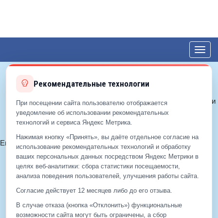
Toggl
navig
Рекомендательные технологии
© 2012—2026 ЕДС-Королёв
Политика конфиденциальности
При посещении сайта пользователю отображается
Политика cookie
уведомление об использовании рекомендательных
технологий и сервиса Яндекс Метрика.
Согласие на обработку ПДн
Нажимая кнопку «Принять», вы даёте отдельное согласие на
Email:
info@eds-korolev.ru
использование рекомендательных технологий и обработку
+7 (499)
929-99-99
ваших персональных данных посредством Яндекс Метрики в
+7 (495)
512-00-11
целях веб‑аналитики: сбора статистики посещаемости,
анализа поведения пользователей, улучшения работы сайта.
Согласие действует 12 месяцев либо до его отзыва.
+7 (499)
929-99-99
В случае отказа (кнопка «Отклонить») функциональные
+7 (495)
512-00-11
возможности сайта могут быть ограничены, а сбор