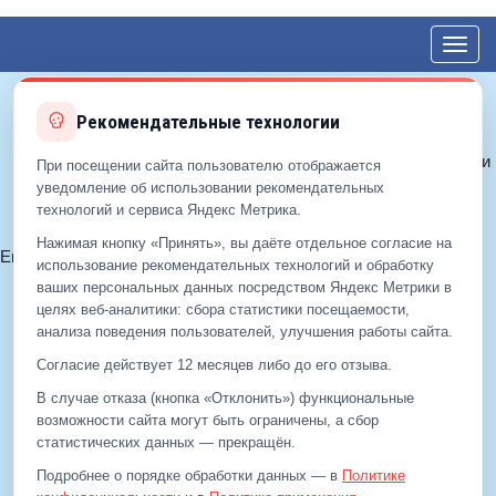
Toggl
navig
Рекомендательные технологии
© 2012—2026 ЕДС-Королёв
Политика конфиденциальности
При посещении сайта пользователю отображается
Политика cookie
уведомление об использовании рекомендательных
технологий и сервиса Яндекс Метрика.
Согласие на обработку ПДн
Нажимая кнопку «Принять», вы даёте отдельное согласие на
Email:
info@eds-korolev.ru
использование рекомендательных технологий и обработку
+7 (499)
929-99-99
ваших персональных данных посредством Яндекс Метрики в
+7 (495)
512-00-11
целях веб‑аналитики: сбора статистики посещаемости,
анализа поведения пользователей, улучшения работы сайта.
Согласие действует 12 месяцев либо до его отзыва.
+7 (499)
929-99-99
В случае отказа (кнопка «Отклонить») функциональные
+7 (495)
512-00-11
возможности сайта могут быть ограничены, а сбор
статистических данных — прекращён.
Email:
info@eds-korolev.ru
Подробнее о порядке обработки данных — в
Политике