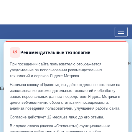
Toggl
navig
Рекомендательные технологии
© 2012—2026 ЕДС-Королёв
Политика конфиденциальности
При посещении сайта пользователю отображается
Политика cookie
уведомление об использовании рекомендательных
технологий и сервиса Яндекс Метрика.
Согласие на обработку ПДн
Нажимая кнопку «Принять», вы даёте отдельное согласие на
Email:
info@eds-korolev.ru
использование рекомендательных технологий и обработку
+7 (499)
929-99-99
ваших персональных данных посредством Яндекс Метрики в
+7 (495)
512-00-11
целях веб‑аналитики: сбора статистики посещаемости,
анализа поведения пользователей, улучшения работы сайта.
Согласие действует 12 месяцев либо до его отзыва.
+7 (499)
929-99-99
В случае отказа (кнопка «Отклонить») функциональные
+7 (495)
512-00-11
возможности сайта могут быть ограничены, а сбор