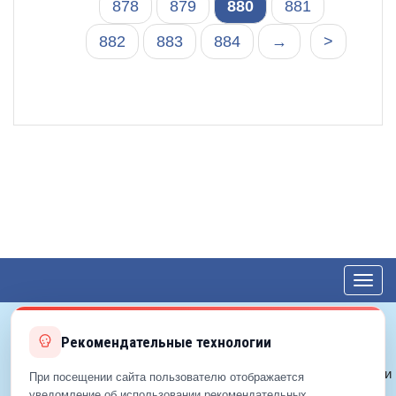
878
879
880
881
882
883
884
→
>
Toggl
navig
Рекомендательные технологии
© 2012—2026 ЕДС-Королёв
Политика конфиденциальности
При посещении сайта пользователю отображается
Политика cookie
уведомление об использовании рекомендательных