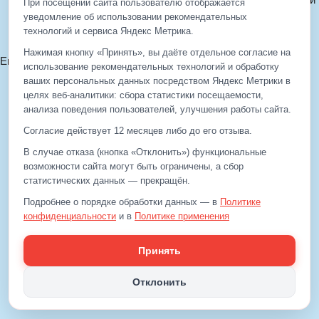
При посещении сайта пользователю отображается
Политика cookie
уведомление об использовании рекомендательных
технологий и сервиса Яндекс Метрика.
Согласие на обработку ПДн
Нажимая кнопку «Принять», вы даёте отдельное согласие на
Email:
info@eds-korolev.ru
использование рекомендательных технологий и обработку
+7 (499)
929-99-99
ваших персональных данных посредством Яндекс Метрики в
+7 (495)
512-00-11
целях веб‑аналитики: сбора статистики посещаемости,
анализа поведения пользователей, улучшения работы сайта.
Согласие действует 12 месяцев либо до его отзыва.
+7 (499)
929-99-99
В случае отказа (кнопка «Отклонить») функциональные
+7 (495)
512-00-11
возможности сайта могут быть ограничены, а сбор
статистических данных — прекращён.
Email:
info@eds-korolev.ru
Подробнее о порядке обработки данных — в
Политике
конфиденциальности
и в
Политике применения
рекомендательных технологий
.
Принять
Отклонить