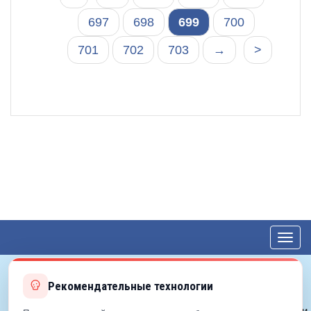
697
698
699
700
701
702
703
→
>
Toggl
navig
Рекомендательные технологии
© 2012—2026 ЕДС-Королёв
Политика конфиденциальности