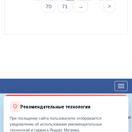
70
71
→
>
Toggl
navig
Рекомендательные технологии
© 2012—2026 ЕДС-Королёв
Политика конфиденциальности
При посещении сайта пользователю отображается
Политика cookie
уведомление об использовании рекомендательных
технологий и сервиса Яндекс Метрика.
Согласие на обработку ПДн