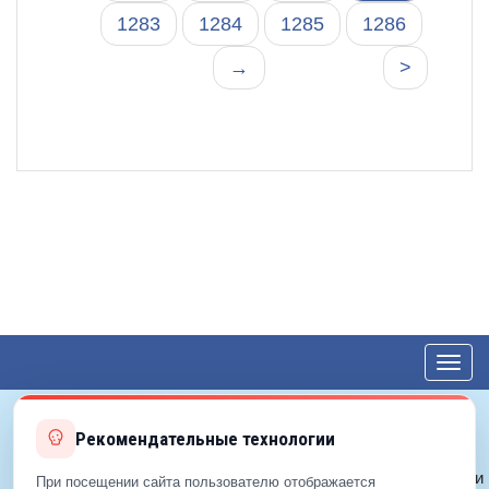
1283
1284
1285
1286
→
>
Toggl
navig
Рекомендательные технологии
© 2012—2026 ЕДС-Королёв
Политика конфиденциальности
При посещении сайта пользователю отображается