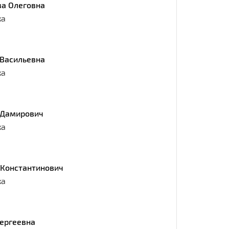
ва Олеговна
ка
 Васильевна
ка
 Дамирович
ка
 Константинович
ка
Сергеевна