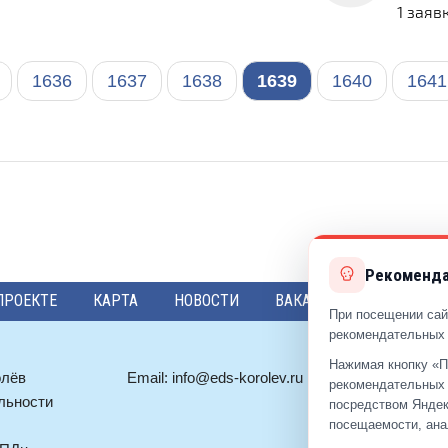
1 заяв
1636
1637
1638
1639
1640
1641
Рекоменда
ПРОЕКТЕ
КАРТА
НОВОСТИ
ВАКАНСИИ
ПРЕДЛО
При посещении сай
рекомендательных 
Нажимая кнопку «П
олёв
Email:
info@eds-korolev.ru
+7 (499)
92
рекомендательных 
льности
+7 (495)
51
посредством Яндек
посещаемости, ана