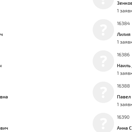
Зенко
1 заяв
16384
ич
Лилия
1 заяв
16386
ч
Наиль
1 заяв
16388
овна
Павел
1 заяв
16390
ович
Анна 