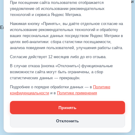
Политика конфиденциальности
При посещении сайта пользователю отображается
Политика cookie
уведомление об использовании рекомендательных
технологий и сервиса Яндекс Метрика.
Согласие на обработку ПДн
Нажимая кнопку «Принять», вы даёте отдельное согласие на
Email:
info@eds-korolev.ru
использование рекомендательных технологий и обработку
+7 (499)
929-99-99
ваших персональных данных посредством Яндекс Метрики в
+7 (495)
512-00-11
целях веб‑аналитики: сбора статистики посещаемости,
анализа поведения пользователей, улучшения работы сайта.
Согласие действует 12 месяцев либо до его отзыва.
+7 (499)
929-99-99
В случае отказа (кнопка «Отклонить») функциональные
+7 (495)
512-00-11
возможности сайта могут быть ограничены, а сбор
статистических данных — прекращён.
Email:
info@eds-korolev.ru
Подробнее о порядке обработки данных — в
Политике
конфиденциальности
и в
Политике применения
рекомендательных технологий
.
Принять
Отклонить