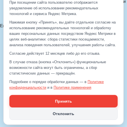
Политика конфиденциальности
При посещении сайта пользователю отображается
Политика cookie
уведомление об использовании рекомендательных
технологий и сервиса Яндекс Метрика.
Согласие на обработку ПДн
Нажимая кнопку «Принять», вы даёте отдельное согласие на
Email:
info@eds-korolev.ru
использование рекомендательных технологий и обработку
+7 (499)
929-99-99
ваших персональных данных посредством Яндекс Метрики в
+7 (495)
512-00-11
целях веб‑аналитики: сбора статистики посещаемости,
анализа поведения пользователей, улучшения работы сайта.
Согласие действует 12 месяцев либо до его отзыва.
+7 (499)
929-99-99
В случае отказа (кнопка «Отклонить») функциональные
+7 (495)
512-00-11
возможности сайта могут быть ограничены, а сбор
статистических данных — прекращён.
Email:
info@eds-korolev.ru
Подробнее о порядке обработки данных — в
Политике
конфиденциальности
и в
Политике применения
рекомендательных технологий
.
Принять
Отклонить