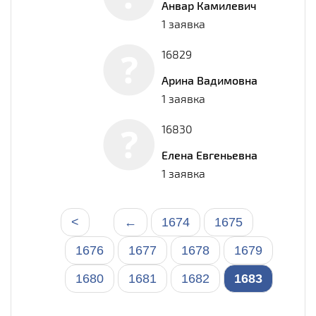
Анвар Камилевич
1 заявка
16829
Арина Вадимовна
1 заявка
16830
Елена Евгеньевна
1 заявка
<
←
1674
1675
1676
1677
1678
1679
1680
1681
1682
1683