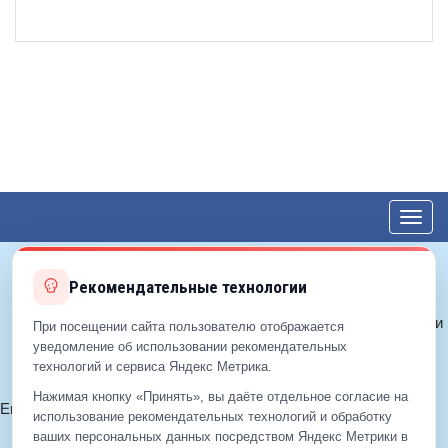
Toggl
navig
Рекомендательные технологии
© 2012—2026 ЕДС-Королёв
Политика конфиденциальности
При посещении сайта пользователю отображается
Политика cookie
уведомление об использовании рекомендательных
технологий и сервиса Яндекс Метрика.
Согласие на обработку ПДн
Нажимая кнопку «Принять», вы даёте отдельное согласие на
Email:
info@eds-korolev.ru
использование рекомендательных технологий и обработку
+7 (499)
929-99-99
ваших персональных данных посредством Яндекс Метрики в
+7 (495)
512-00-11