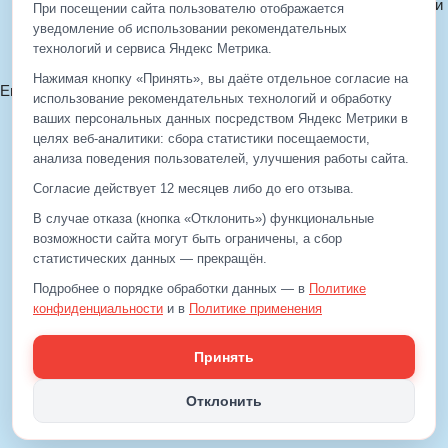
Политика конфиденциальности
При посещении сайта пользователю отображается
Политика cookie
уведомление об использовании рекомендательных
технологий и сервиса Яндекс Метрика.
Согласие на обработку ПДн
Нажимая кнопку «Принять», вы даёте отдельное согласие на
Email:
info@eds-korolev.ru
использование рекомендательных технологий и обработку
+7 (499)
929-99-99
ваших персональных данных посредством Яндекс Метрики в
+7 (495)
512-00-11
целях веб‑аналитики: сбора статистики посещаемости,
анализа поведения пользователей, улучшения работы сайта.
Согласие действует 12 месяцев либо до его отзыва.
+7 (499)
929-99-99
В случае отказа (кнопка «Отклонить») функциональные
+7 (495)
512-00-11
возможности сайта могут быть ограничены, а сбор
статистических данных — прекращён.
Email:
info@eds-korolev.ru
Подробнее о порядке обработки данных — в
Политике
конфиденциальности
и в
Политике применения
рекомендательных технологий
.
Принять
Отклонить