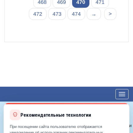
468
469
470
471
472
473
474
→
>
Toggl
navig
Рекомендательные технологии
© 2012—2026 ЕДС-Королёв
Политика конфиденциальности
При посещении сайта пользователю отображается
Политика cookie
уведомление об использовании рекомендательных