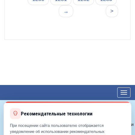
→
>
Toggl
navig
Рекомендательные технологии
© 2012—2026 ЕДС-Королёв
Политика конфиденциальности
При посещении сайта пользователю отображается
Политика cookie
уведомление об использовании рекомендательных