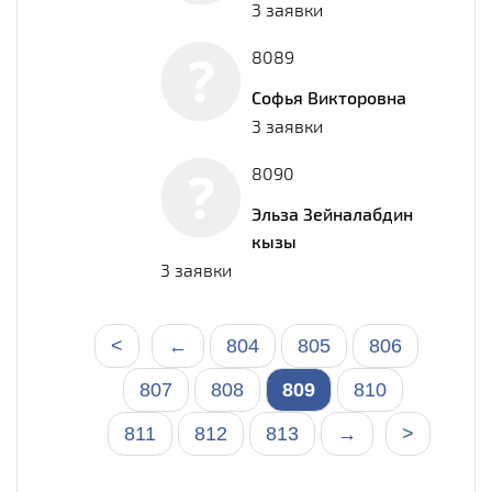
3 заявки
8089
Софья Викторовна
3 заявки
8090
Эльза Зейналабдин
кызы
3 заявки
<
←
804
805
806
807
808
809
810
811
812
813
→
>