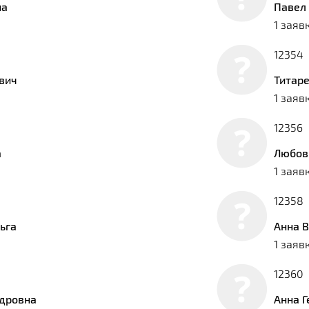
на
Павел
1 заяв
12354
вич
Титар
1 заяв
12356
а
Любов
1 заяв
12358
ьга
Анна 
1 заяв
12360
ндровна
Анна 