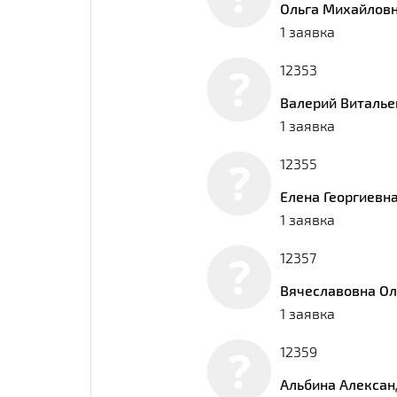
Ольга Михайлов
1 заявка
12353
Валерий Виталье
1 заявка
12355
Елена Георгиевн
1 заявка
12357
Вячеславовна Ол
1 заявка
12359
Альбина Алекса