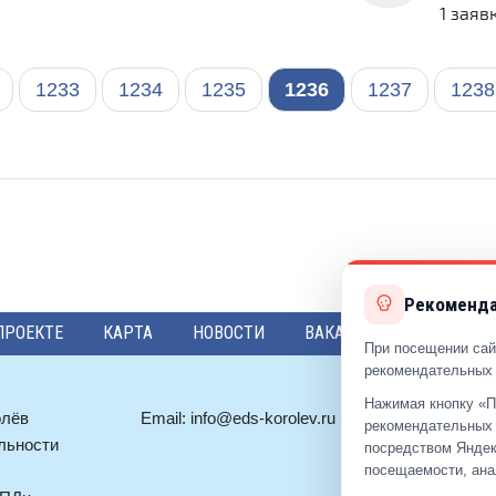
1 заяв
1233
1234
1235
1236
1237
1238
Рекоменда
ПРОЕКТЕ
КАРТА
НОВОСТИ
ВАКАНСИИ
ПРЕДЛО
При посещении сай
рекомендательных 
Нажимая кнопку «П
олёв
Email:
info@eds-korolev.ru
+7 (499)
92
рекомендательных 
льности
+7 (495)
51
посредством Яндек
посещаемости, ана