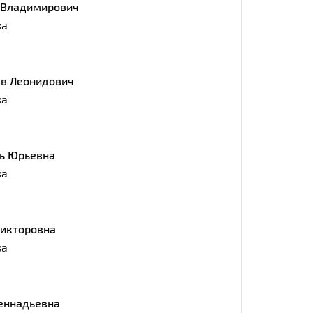
 Владимирович
ка
ев Леонидович
ка
ь Юрьевна
ка
Викторовна
ка
Геннадьевна