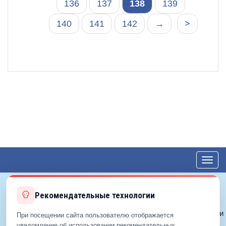
136
137
138
139
140
141
142
→
>
Toggl
navig
Рекомендательные технологии
© 2012—2026 ЕДС-Королёв
Политика конфиденциальности
При посещении сайта пользователю отображается
Политика cookie
уведомление об использовании рекомендательных