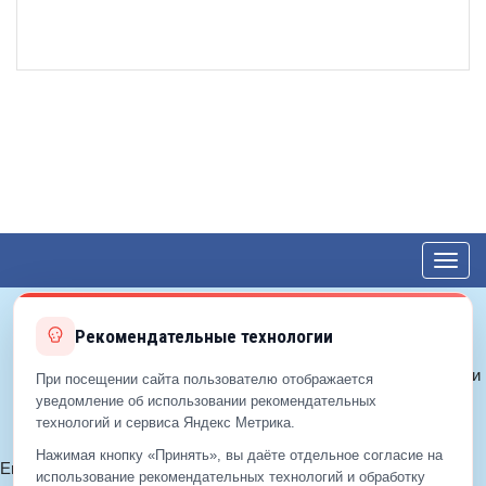
Toggl
navig
Рекомендательные технологии
© 2012—2026 ЕДС-Королёв
Политика конфиденциальности
При посещении сайта пользователю отображается
Политика cookie
уведомление об использовании рекомендательных
технологий и сервиса Яндекс Метрика.
Согласие на обработку ПДн
Нажимая кнопку «Принять», вы даёте отдельное согласие на
Email:
info@eds-korolev.ru
использование рекомендательных технологий и обработку
+7 (499)
929-99-99