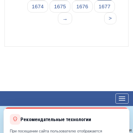
1674
1675
1676
1677
→
>
Toggl
navig
Рекомендательные технологии
© 2012—2026 ЕДС-Королёв
Политика конфиденциальности
При посещении сайта пользователю отображается