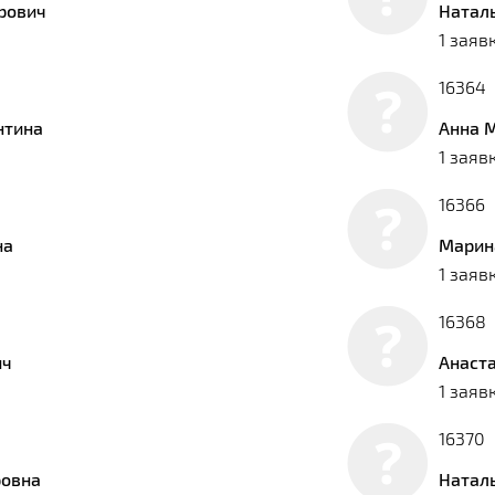
рович
Натал
1 заяв
16364
нтина
Анна 
1 заяв
16366
на
Марин
1 заяв
16368
ич
Анаст
1 заяв
16370
ровна
Натал