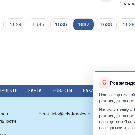
1 заяв
1634
1635
1636
1637
1638
1639
Рекоменда
ПРОЕКТЕ
КАРТА
НОВОСТИ
ВАКАНСИИ
ПРЕДЛО
При посещении сай
рекомендательных 
Нажимая кнопку «П
олёв
Email:
info@eds-korolev.ru
+7 (499)
92
рекомендательных 
льности
+7 (495)
51
посредством Яндек
посещаемости, ана