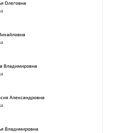
ья Олеговна
ка
Михайловна
ка
а Владимировна
ка
асия Александровна
ка
ья Владимировна