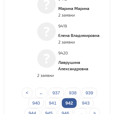
Марина Марина
2 заявки
9419
Елена Владимировна
2 заявки
9420
Лаврушина
Александровна
2 заявки
<
←
937
938
939
940
941
942
943
944
945
946
→
>