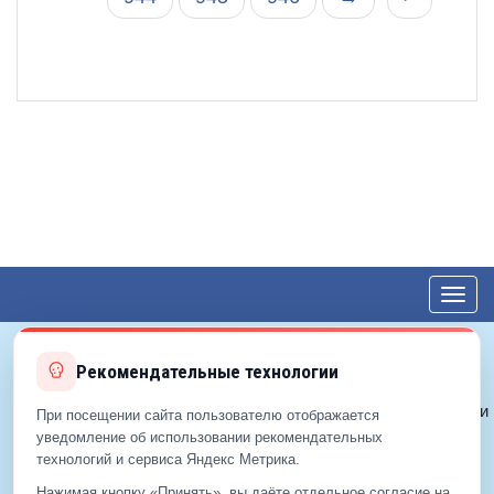
Toggl
navig
Рекомендательные технологии
© 2012—2026 ЕДС-Королёв
Политика конфиденциальности
При посещении сайта пользователю отображается
Политика cookie
уведомление об использовании рекомендательных
технологий и сервиса Яндекс Метрика.
Согласие на обработку ПДн
Нажимая кнопку «Принять», вы даёте отдельное согласие на