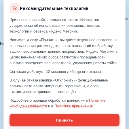
Рекомендательные технологии
© 2012—2026 ЕДС-Королёв
Политика конфиденциальности
При посещении сайта пользователю отображается
Политика cookie
уведомление об использовании рекомендательных
технологий и сервиса Яндекс Метрика.
Согласие на обработку ПДн
Нажимая кнопку «Принять», вы даёте отдельное согласие на
Email:
info@eds-korolev.ru
использование рекомендательных технологий и обработку
+7 (499)
929-99-99
ваших персональных данных посредством Яндекс Метрики в
+7 (495)
512-00-11
целях веб‑аналитики: сбора статистики посещаемости,
анализа поведения пользователей, улучшения работы сайта.
Согласие действует 12 месяцев либо до его отзыва.
+7 (499)
929-99-99
В случае отказа (кнопка «Отклонить») функциональные
+7 (495)
512-00-11
возможности сайта могут быть ограничены, а сбор
статистических данных — прекращён.
Email:
info@eds-korolev.ru
Подробнее о порядке обработки данных — в
Политике
конфиденциальности
и в
Политике применения
рекомендательных технологий
.
Принять