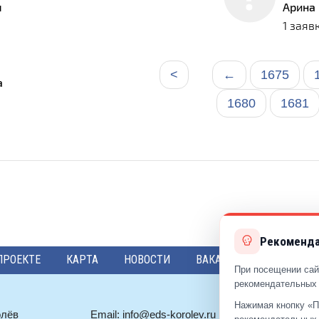
ч
Арина
1 заяв
<
←
1675
а
1680
1681
Рекоменда
ПРОЕКТЕ
КАРТА
НОВОСТИ
ВАКАНСИИ
ПРЕДЛО
При посещении сай
рекомендательных 
Нажимая кнопку «П
олёв
Email:
info@eds-korolev.ru
+7 (499)
92