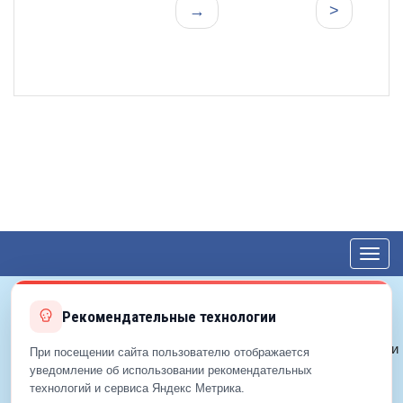
→
>
Toggl
navig
Рекомендательные технологии
© 2012—2026 ЕДС-Королёв
Политика конфиденциальности
При посещении сайта пользователю отображается
Политика cookie
уведомление об использовании рекомендательных
технологий и сервиса Яндекс Метрика.
Согласие на обработку ПДн