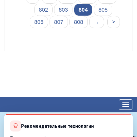
802
803
804
805
806
807
808
→
>
Toggl
navig
Рекомендательные технологии
© 2012—2026 ЕДС-Королёв
Политика конфиденциальности