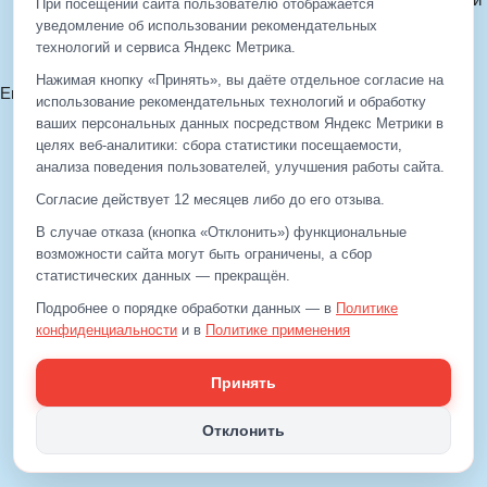
При посещении сайта пользователю отображается
Политика cookie
уведомление об использовании рекомендательных
технологий и сервиса Яндекс Метрика.
Согласие на обработку ПДн
Нажимая кнопку «Принять», вы даёте отдельное согласие на
Email:
info@eds-korolev.ru
использование рекомендательных технологий и обработку
+7 (499)
929-99-99
ваших персональных данных посредством Яндекс Метрики в
+7 (495)
512-00-11
целях веб‑аналитики: сбора статистики посещаемости,
анализа поведения пользователей, улучшения работы сайта.
Согласие действует 12 месяцев либо до его отзыва.
+7 (499)
929-99-99
В случае отказа (кнопка «Отклонить») функциональные
+7 (495)
512-00-11
возможности сайта могут быть ограничены, а сбор
статистических данных — прекращён.
Email:
info@eds-korolev.ru
Подробнее о порядке обработки данных — в
Политике
конфиденциальности
и в
Политике применения
рекомендательных технологий
.
Принять
Отклонить