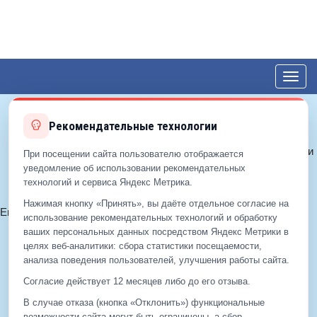
Toggl
navig
Рекомендательные технологии
© 2012—2026 ЕДС-Королёв
Политика конфиденциальности
При посещении сайта пользователю отображается
Политика cookie
уведомление об использовании рекомендательных
технологий и сервиса Яндекс Метрика.
Согласие на обработку ПДн
Нажимая кнопку «Принять», вы даёте отдельное согласие на
Email:
info@eds-korolev.ru
использование рекомендательных технологий и обработку
+7 (499)
929-99-99
ваших персональных данных посредством Яндекс Метрики в
+7 (495)
512-00-11
целях веб‑аналитики: сбора статистики посещаемости,
анализа поведения пользователей, улучшения работы сайта.
Согласие действует 12 месяцев либо до его отзыва.
+7 (499)
929-99-99
В случае отказа (кнопка «Отклонить») функциональные
+7 (495)
512-00-11
возможности сайта могут быть ограничены, а сбор