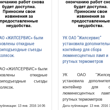
АО «ЖИЛСЕРВИС» были
УК ОАО "Жилсервис"
новлены откидные
установила дополнитель
риподъездные съезды
контейнер для сбора
колясок.
люминесцентных ламп и
ртутных термометров
ОАО «ЖИЛСЕРВИС» были
УК ОАО "Жилсерв
ановлены откидные
установила дополните
триподъездные съезды
контейнер для с
колясок.
люминесцентных ла
ртутных термометров
публикации: 13 янв. 2016 14:06
Дата публикации: 13 янв. 2016 