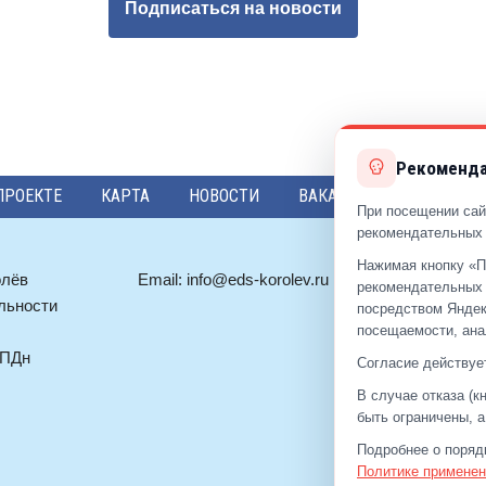
Подписаться на новости
Рекоменда
ПРОЕКТЕ
КАРТА
НОВОСТИ
ВАКАНСИИ
ПРЕДЛО
При посещении сай
рекомендательных 
Нажимая кнопку «П
олёв
Email:
info@eds-korolev.ru
+7 (499)
92
рекомендательных 
льности
+7 (495)
51
посредством Яндек
посещаемости, ана
 ПДн
Согласие действует
В случае отказа (
быть ограничены, 
Подробнее о поряд
Политике применен