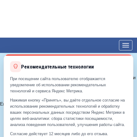
Toggl
navig
Рекомендательные технологии
© 2012—2026 ЕДС-Королёв
Политика конфиденциальности
При посещении сайта пользователю отображается
Политика cookie
уведомление об использовании рекомендательных
технологий и сервиса Яндекс Метрика.
Согласие на обработку ПДн
Нажимая кнопку «Принять», вы даёте отдельное согласие на
Email:
info@eds-korolev.ru
использование рекомендательных технологий и обработку
+7 (499)
929-99-99
ваших персональных данных посредством Яндекс Метрики в
+7 (495)
512-00-11
целях веб‑аналитики: сбора статистики посещаемости,
анализа поведения пользователей, улучшения работы сайта.
Согласие действует 12 месяцев либо до его отзыва.