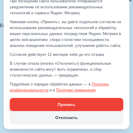
При посещении сайта пользователю отображается
Политика cookie
уведомление об использовании рекомендательных
технологий и сервиса Яндекс Метрика.
Согласие на обработку ПДн
Нажимая кнопку «Принять», вы даёте отдельное согласие на
Email:
info@eds-korolev.ru
использование рекомендательных технологий и обработку
+7 (499)
929-99-99
ваших персональных данных посредством Яндекс Метрики в
+7 (495)
512-00-11
целях веб‑аналитики: сбора статистики посещаемости,
анализа поведения пользователей, улучшения работы сайта.
Согласие действует 12 месяцев либо до его отзыва.
+7 (499)
929-99-99
В случае отказа (кнопка «Отклонить») функциональные
+7 (495)
512-00-11
возможности сайта могут быть ограничены, а сбор
статистических данных — прекращён.
Email:
info@eds-korolev.ru
Подробнее о порядке обработки данных — в
Политике
конфиденциальности
и в
Политике применения
рекомендательных технологий
.
Принять
Отклонить