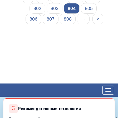
802
803
804
805
806
807
808
→
>
Toggl
navig
Рекомендательные технологии
© 2012—2026 ЕДС-Королёв
Политика конфиденциальности