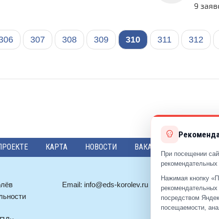
9 заяв
306
307
308
309
310
311
312
Рекоменда
ПРОЕКТЕ
КАРТА
НОВОСТИ
ВАКАНСИИ
ПРЕДЛО
При посещении сай
рекомендательных 
Нажимая кнопку «П
олёв
Email:
info@eds-korolev.ru
+7 (499)
92
рекомендательных 
льности
+7 (495)
51
посредством Яндек
посещаемости, ана