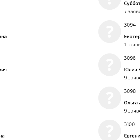
Суббо
7 заяв
3094
вна
Екате
1 заяв
3096
вич
Юлия 
9 заяв
3098
Ольга
9 заяв
3100
на
Евген