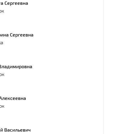
та Сергеевна
ок
рина Сергеевна
ка
Владимировна
ок
 Алексеевна
ок
ий Васильевич