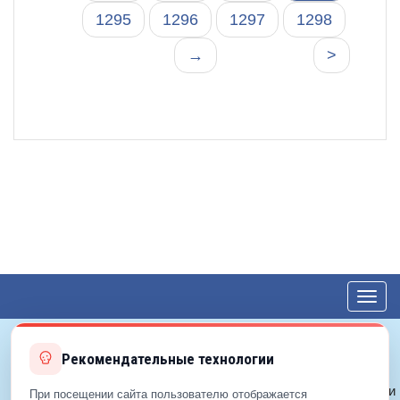
1295
1296
1297
1298
→
>
Toggl
navig
Рекомендательные технологии
© 2012—2026 ЕДС-Королёв
Политика конфиденциальности
При посещении сайта пользователю отображается