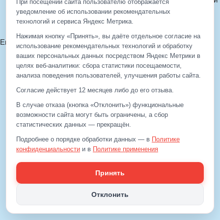
При посещении сайта пользователю отображается
Политика cookie
уведомление об использовании рекомендательных
технологий и сервиса Яндекс Метрика.
Согласие на обработку ПДн
Нажимая кнопку «Принять», вы даёте отдельное согласие на
Email:
info@eds-korolev.ru
использование рекомендательных технологий и обработку
+7 (499)
929-99-99
ваших персональных данных посредством Яндекс Метрики в
+7 (495)
512-00-11
целях веб‑аналитики: сбора статистики посещаемости,
анализа поведения пользователей, улучшения работы сайта.
Согласие действует 12 месяцев либо до его отзыва.
+7 (499)
929-99-99
В случае отказа (кнопка «Отклонить») функциональные
+7 (495)
512-00-11
возможности сайта могут быть ограничены, а сбор
статистических данных — прекращён.
Email:
info@eds-korolev.ru
Подробнее о порядке обработки данных — в
Политике
конфиденциальности
и в
Политике применения
рекомендательных технологий
.
Принять
Отклонить