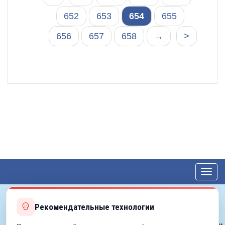
652
653
654
655
656
657
658
→
>
Toggl
navig
Рекомендательные технологии
© 2012—2026 ЕДС-Королёв
Политика конфиденциальности